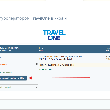
 туроператором
TravelOne в Україні